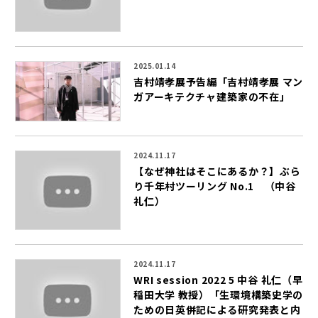
2025.01.14
吉村靖孝展予告編「吉村靖孝展 マン
ガアーキテクチャ――建築家の不在」
2024.11.17
【なぜ神社はそこにあるか？】ぶら
り千年村ツーリング No.1 （中谷
礼仁）
2024.11.17
WRI session 2022 5 中谷 礼仁（早
稲田大学 教授）「生環境構築史学の
ための日英併記による研究発表と内