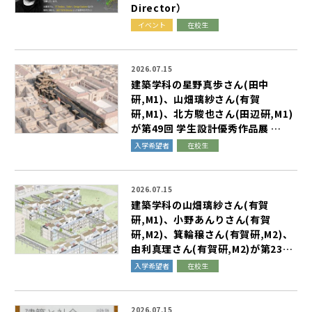
D
i
r
e
c
t
o
r
）
イベント
在校生
2026.07.15
建
築
学
科
の
星
野
真
歩
さ
ん
(
田
中
研
,
M
1
)
、
山
畑
璃
紗
さ
ん
(
有
賀
研
,
M
1
)
、
北
方
駿
也
さ
ん
(
田
辺
研
,
M
1
)
が
第
4
9
回
学
生
設
計
優
秀
作
品
展
…
入学希望者
在校生
2026.07.15
建
築
学
科
の
山
畑
璃
紗
さ
ん
(
有
賀
研
,
M
1
)
、
小
野
あ
ん
り
さ
ん
(
有
賀
研
,
M
2
)
、
箕
輪
穣
さ
ん
(
有
賀
研
,
M
2
)
、
由
利
真
理
さ
ん
(
有
賀
研
,
M
2
)
が
第
2
3
…
入学希望者
在校生
2026.07.15