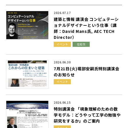
2026.07.17
建
築
と
情
報
講
演
会
コ
ン
ピ
ュ
テ
ー
シ
ョ
ナ
ル
デ
ザ
イ
ナ
ー
と
い
う
仕
事
（
講
師
：
D
a
v
i
d
M
a
n
s
氏
,
A
E
C
T
E
C
H
D
i
r
e
c
t
o
r
）
イベント
在校生
2026.06.30
7
月
2
1
日
(
火
)
堀
部
安
嗣
氏
特
別
講
演
会
の
お
知
ら
せ
イベント
2026.06.15
特
別
講
演
会
「
現
象
理
解
の
た
め
の
数
学
モ
デ
ル
：
ど
う
や
っ
て
工
学
の
勉
強
や
研
究
を
す
る
か
」
の
ご
案
内
イベント