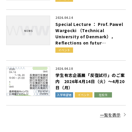
2026.04.14
S
p
e
c
i
a
l
L
e
c
t
u
r
e
：
P
r
o
f
.
P
a
w
e
l
W
a
r
g
o
c
k
i
（
T
e
c
h
n
i
c
a
l
U
n
i
v
e
r
s
i
t
y
o
f
D
e
n
m
a
r
k
）
，
R
e
f
l
e
c
t
i
o
n
s
o
n
f
u
t
u
r
…
イベント
2026.04.10
学
生
有
志
企
画
展
「
反
復
試
行
」
の
ご
案
内
2
0
2
6
年
4
月
1
4
日
（
火
）
～
4
月
2
0
日
（
月
）
入学希望者
イベント
在校生
一覧を表示