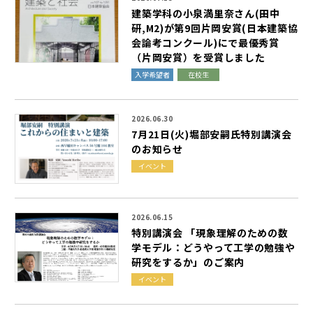
建
築
学
科
の
小
泉
満
里
奈
さ
ん
(
田
中
研
,
M
2
)
が
第
9
回
片
岡
安
賞
(
日
本
建
築
協
会
論
考
コ
ン
ク
ー
ル
)
に
で
最
優
秀
賞
（
片
岡
安
賞
）
を
受
賞
し
ま
し
た
入学希望者
在校生
2026.06.30
7
月
2
1
日
(
火
)
堀
部
安
嗣
氏
特
別
講
演
会
の
お
知
ら
せ
イベント
2026.06.15
特
別
講
演
会
「
現
象
理
解
の
た
め
の
数
学
モ
デ
ル
：
ど
う
や
っ
て
工
学
の
勉
強
や
研
究
を
す
る
か
」
の
ご
案
内
イベント