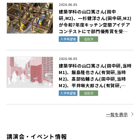
2026.06.05
建
築
学
科
の
山
口
篤
さ
ん
(
田
中
研
,
M
2
)
、
一
杉
健
洋
さ
ん
(
田
中
研
,
M
2
)
が
令
和
7
年
度
キ
ッ
チ
ン
空
間
ア
イ
デ
ア
コ
ン
テ
ス
ト
に
で
部
門
優
秀
賞
を
受
…
入学希望者
在校生
2026.06.05
建
築
学
科
の
山
口
篤
さ
ん
(
田
中
研
,
当
時
M
1
)
、
飯
島
隆
也
さ
ん
(
有
賀
研
,
当
時
M
2
)
、
髙
部
佑
輔
さ
ん
(
田
中
研
,
当
時
M
2
)
、
平
井
琳
大
郎
さ
ん
(
有
賀
研
,
…
入学希望者
在校生
一覧を表示
講演会・イベント情報