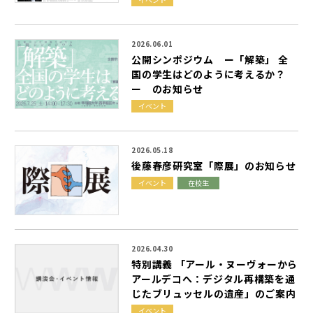
2026.06.01
公
開
シ
ン
ポ
ジ
ウ
ム
ー
「
解
築
」
全
国
の
学
生
は
ど
の
よ
う
に
考
え
る
か
？
ー
の
お
知
ら
せ
イベント
2026.05.18
後
藤
春
彦
研
究
室
「
際
展
」
の
お
知
ら
せ
イベント
在校生
2026.04.30
特
別
講
義
「
ア
ー
ル
・
ヌ
ー
ヴ
ォ
ー
か
ら
ア
ー
ル
デ
コ
へ
：
デ
ジ
タ
ル
再
構
築
を
通
じ
た
ブ
リ
ュ
ッ
セ
ル
の
遺
産
」
の
ご
案
内
イベント