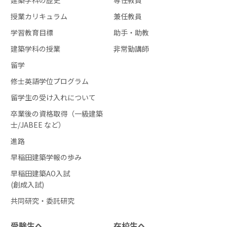
建築学科の歴史
専任教員
授業カリキュラム
兼任教員
学習教育目標
助手・助教
建築学科の授業
非常勤講師
留学
修士英語学位プログラム
留学生の受け入れについて
卒業後の資格取得（一級建築
士/JABEE など）
進路
早稲田建築学報の歩み
早稲田建築AO入試
(創成入試)
共同研究・委託研究
受験生へ
在校生へ