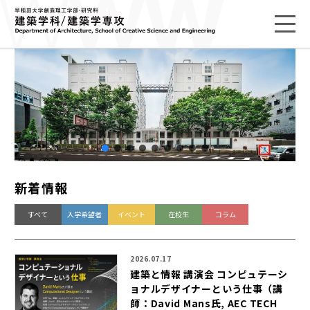
新着情報
すべて
入学希望者
イベント
在校生
コラム
2026.07.17
建
築
と
情
報
講
演
会
コ
ン
ピ
ュ
テ
ー
シ
ョ
ナ
ル
デ
ザ
イ
ナ
ー
と
い
う
仕
事
（
講
師
：
D
a
v
i
d
M
a
n
s
氏
,
A
E
C
T
E
C
H