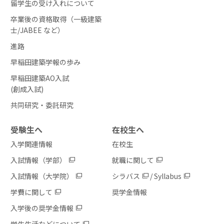
留学生の受け入れについて
卒業後の資格取得（一級建築
士/JABEE など）
進路
早稲田建築学報の歩み
早稲田建築AO入試
(創成入試)
共同研究・委託研究
受験生へ
在校生へ
入学関連情報
在校生
入試情報（学部）
就職に関して
入試情報（大学院）
シラバス
/
Syllabus
学費に関して
奨学金情報
入学後の奨学金情報
学生生活などについて