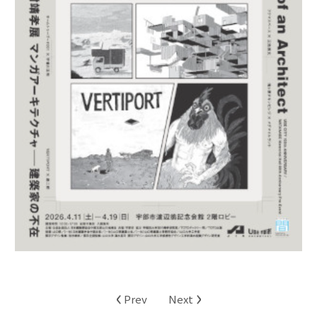
‹
›
Prev
Next