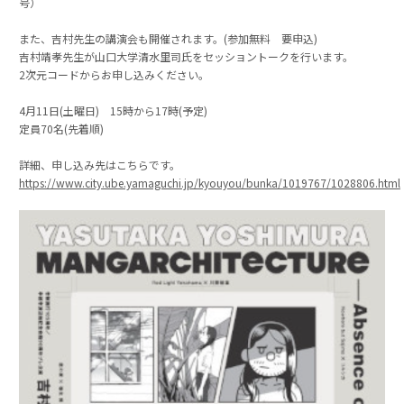
号）
また、吉村先生の講演会も開催されます。(参加無料 要申込)
吉村靖孝先生が山口大学清水里司氏をセッショントークを行います。
2次元コードからお申し込みください。
4月11日(土曜日) 15時から17時(予定)
定員70名(先着順)
詳細、申し込み先はこちらです。
https://www.city.ube.yamaguchi.jp/kyouyou/bunka/1019767/1028806.html