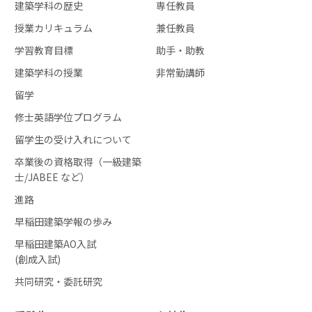
建築学科の歴史
専任教員
授業カリキュラム
兼任教員
学習教育目標
助手・助教
建築学科の授業
非常勤講師
留学
修士英語学位プログラム
留学生の受け入れについて
卒業後の資格取得（一級建築
士/JABEE など）
進路
早稲田建築学報の歩み
早稲田建築AO入試
(創成入試)
共同研究・委託研究