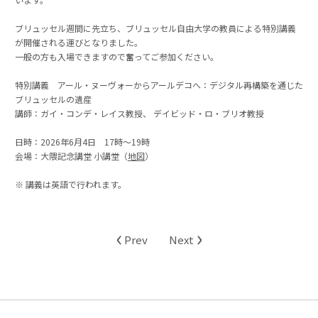
ブリュッセル週間に先立ち、ブリュッセル自由大学の教員による特別講義
が開催される運びとなりました。
一般の方も入場できますので奮ってご参加ください。
特別講義 アール・ヌーヴォーからアールデコへ：デジタル再構築を通じた
ブリュッセルの遺産
講師：ガイ・コンデ・レイス教授、 デイビッド・ロ・ブリオ教授
日時：2026年6月4日 17時～19時
会場：大隈記念講堂 小講堂（
地図
）
※ 講義は英語で行われます。
‹
›
Prev
Next