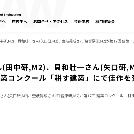
生へ
在校生へ
お問合せ・アクセス
芸術学校
稲門建築会
研,M2)、貝和壯一さん(矢口研,M2)、壹岐晃成さん(伯耆原研,M2)が第17回 
田中研,M2)、貝和壯一さん(矢口研,
回 建築コンクール「耕す建築」にで佳作
さん(矢口研,M2)、壹岐晃成さん(伯耆原研,M2)が第17回 建築コンクール