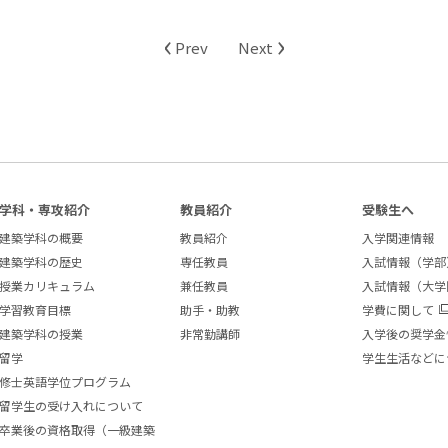
‹
›
Prev
Next
学科・専攻紹介
教員紹介
受験生へ
建築学科の概要
教員紹介
入学関連情報
建築学科の歴史
専任教員
入試情報（学部
授業カリキュラム
兼任教員
入試情報（大学
学習教育目標
助手・助教
学費に関して
建築学科の授業
非常勤講師
入学後の奨学金
留学
学生生活などに
修士英語学位プログラム
留学生の受け入れについて
卒業後の資格取得（一級建築