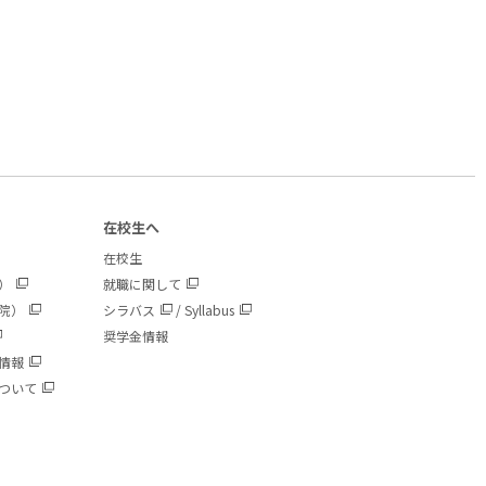
在校生へ
在校生
）
就職に関して
院）
シラバス
/
Syllabus
奨学金情報
情報
ついて