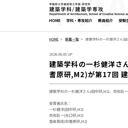
HOME
学科・専攻紹介
教員紹介
受験
HOME
新着一覧
建築学科の一杉健洋さん(田中
2026.06.05 UP
建築学科の一杉健洋さん(
耆原研,M2)が第17
建築学科の一杉健洋さん(田中研,M2)、貝和壯一
受賞者氏名：
一杉健洋(田中研,M2)
貝和壯一(矢口研,M2)
壹岐晃成(伯耆原研,M2)