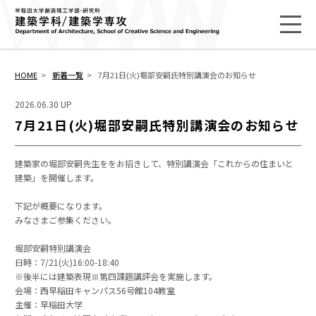
HOME
新着一覧
7月21日(火)堀部安嗣氏特別講演会のお知らせ
2026.06.30 UP
7月21日(火)堀部安嗣氏特別講演会のお知らせ
建築家の堀部安嗣先生ををお招きして、特別講演会「これからの住まいと
建築」を開催します。
下記が概要になります。
みなさまご参集ください。
堀部安嗣特別講演会
日時：7/21(火)16:00-18:40
※後半には建築表現Ⅲ第四課題講評会を実施します。
会場：西早稲田キャンパス56号館104教室
主催：早稲田大学