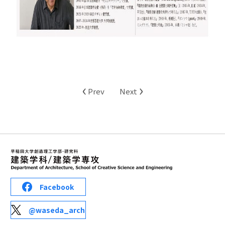
‹
›
Prev
Next
Facebook
@waseda_arch