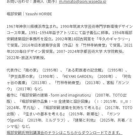
お問い合わせ：湊明人（助手）
m.minato@aoni.waseda.jp
堀部安嗣｜Yasushi HORIBE
1967年神奈川県横浜市生まれ。1990年筑波大学芸術専門学群環境デザイン
コース卒業。1991−1994年益子アトリエにて益子義弘に師事。1994年堀部
安嗣建築設計事務所を設立。2002年第18回吉岡賞を「牛久のギャラリー」
で受賞。2016年日本建築学会賞（作品）を「竹林寺納骨堂」で受賞。2021
年2020毎日デザイン賞受賞。2007−2024年京都芸術大学 大学院教授。
2022年−放送大学教授。
代表作に「南の家」（1995年）、「ある町医者の記念館」（1995年）、
「伊豆高原の家」（1998年）、「KEYAKI GARDEN」（2008年）、 「阿佐
ヶ谷の書庫」（2013年）、「竹林寺納骨堂」（2013年）、客船「ガンツ
ウ」（2017年）など。
著作に『堀部安嗣の建築 - form and imagination』（2007年、TOTO出
版）、『堀部安嗣作品集Ⅰ~Ⅲ 全建築と設計図集』（Ⅰ：2015年、Ⅱ,Ⅲ：
2024年、平凡社）、『堀部安嗣 建築を気持ちで考える』（2017年、TOTO
出版）、『住まいの基本を考える』（2019年、新潮社）、『ガンツ
ウ|guntû』（2019年、ミルグラフ）、『建築と利他』（2025年、共著／ミ
シマ社）など。
堀部安嗣氏特別講演会のチラシはこちらからダウンロードできます。