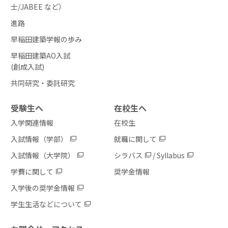
士/JABEE など）
進路
早稲田建築学報の歩み
早稲田建築AO入試
(創成入試)
共同研究・委託研究
受験生へ
在校生へ
入学関連情報
在校生
入試情報（学部）
就職に関して
入試情報（大学院）
シラバス
/
Syllabus
学費に関して
奨学金情報
入学後の奨学金情報
学生生活などについて