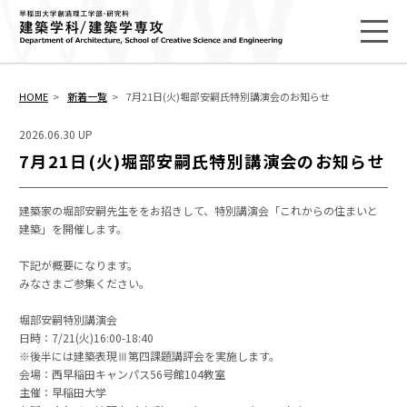
HOME
新着一覧
7月21日(火)堀部安嗣氏特別講演会のお知らせ
2026.06.30 UP
7月21日(火)堀部安嗣氏特別講演会のお知らせ
建築家の堀部安嗣先生ををお招きして、特別講演会「これからの住まいと
建築」を開催します。
下記が概要になります。
みなさまご参集ください。
堀部安嗣特別講演会
日時：7/21(火)16:00-18:40
※後半には建築表現Ⅲ第四課題講評会を実施します。
会場：西早稲田キャンパス56号館104教室
主催：早稲田大学