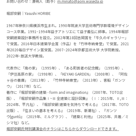
お問い合わせ：湊明人（助手）
m.minato@aoni.waseda.jp
堀部安嗣｜Yasushi HORIBE
1967年神奈川県横浜市生まれ。1990年筑波大学芸術専門学群環境デザイン
コース卒業。1991−1994年益子アトリエにて益子義弘に師事。1994年堀部
安嗣建築設計事務所を設立。2002年第18回吉岡賞を「牛久のギャラリー」
で受賞。2016年日本建築学会賞（作品）を「竹林寺納骨堂」で受賞。2021
年2020毎日デザイン賞受賞。2007−2024年京都芸術大学 大学院教授。
2022年−放送大学教授。
代表作に「南の家」（1995年）、「ある町医者の記念館」（1995年）、
「伊豆高原の家」（1998年）、「KEYAKI GARDEN」（2008年）、 「阿佐
ヶ谷の書庫」（2013年）、「竹林寺納骨堂」（2013年）、客船「ガンツ
ウ」（2017年）など。
著作に『堀部安嗣の建築 - form and imagination』（2007年、TOTO出
版）、『堀部安嗣作品集Ⅰ~Ⅲ 全建築と設計図集』（Ⅰ：2015年、Ⅱ,Ⅲ：
2024年、平凡社）、『堀部安嗣 建築を気持ちで考える』（2017年、TOTO
出版）、『住まいの基本を考える』（2019年、新潮社）、『ガンツ
ウ|guntû』（2019年、ミルグラフ）、『建築と利他』（2025年、共著／ミ
シマ社）など。
堀部安嗣氏特別講演会のチラシはこちらからダウンロードできます。