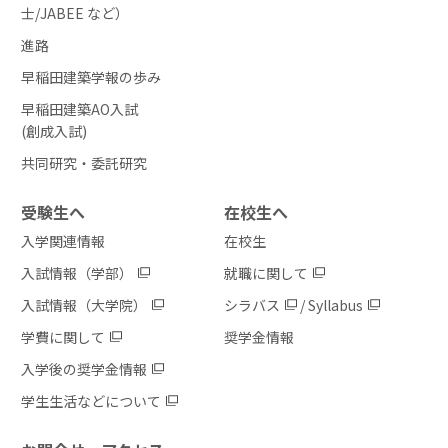
士/JABEE など）
進路
早稲田建築学報の歩み
早稲田建築AO入試
(創成入試)
共同研究・委託研究
受験生へ
在校生へ
入学関連情報
在校生
入試情報（学部）
就職に関して
入試情報（大学院）
シラバス
/
Syllabus
学費に関して
奨学金情報
入学後の奨学金情報
学生生活などについて