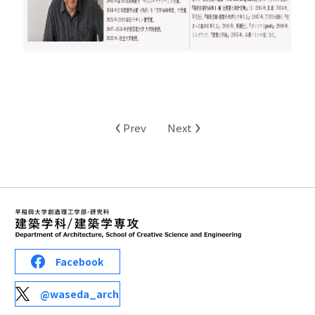
‹
›
Prev
Next
Facebook
@waseda_arch